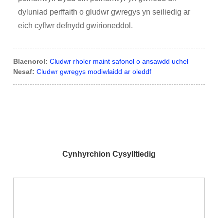
dyluniad perffaith o gludwr gwregys yn seiliedig ar
eich cyflwr defnydd gwirioneddol.
Blaenorol:
Cludwr rholer maint safonol o ansawdd uchel
Nesaf:
Cludwr gwregys modiwlaidd ar oleddf
Cynhyrchion Cysylltiedig