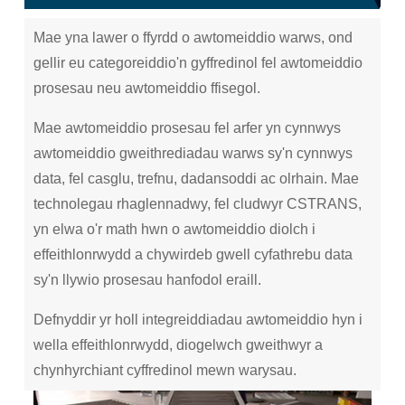
Mae yna lawer o ffyrdd o awtomeiddio warws, ond
gellir eu categoreiddio'n gyffredinol fel awtomeiddio
prosesau neu awtomeiddio ffisegol.
Mae awtomeiddio prosesau fel arfer yn cynnwys
awtomeiddio gweithrediadau warws sy'n cynnwys
data, fel casglu, trefnu, dadansoddi ac olrhain. Mae
technolegau rhaglennadwy, fel cludwyr CSTRANS,
yn elwa o'r math hwn o awtomeiddio diolch i
effeithlonrwydd a chywirdeb gwell cyfathrebu data
sy'n llywio prosesau hanfodol eraill.
Defnyddir yr holl integreiddiadau awtomeiddio hyn i
wella effeithlonrwydd, diogelwch gweithwyr a
chynhyrchiant cyffredinol mewn warysau.