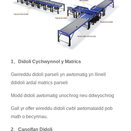
1、Didoli Cychwynnol y Matrics
Gwireddu didoli parseli yn awtomatig yn llinell
ddidoli ardal matrics parseli
Modd didoli awtomatig unochrog neu ddwyochrog
Gall yr offer wireddu didoli cwbl awtomataidd pob
math o becynnau.
2、Canolfan Didoli