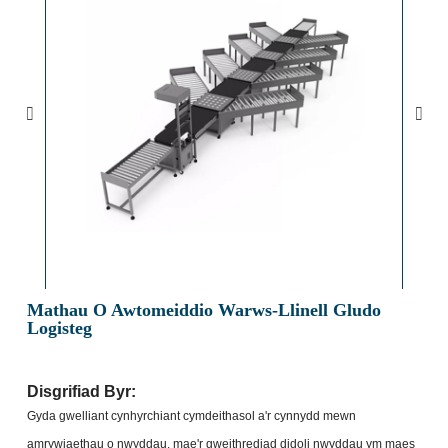
Mathau O Awtomeiddio Warws-Llinell Gludo
Logisteg
Disgrifiad Byr:
Gyda gwelliant cynhyrchiant cymdeithasol a'r cynnydd mewn
amrywiaethau o nwyddau, mae'r gweithrediad didoli nwyddau ym maes