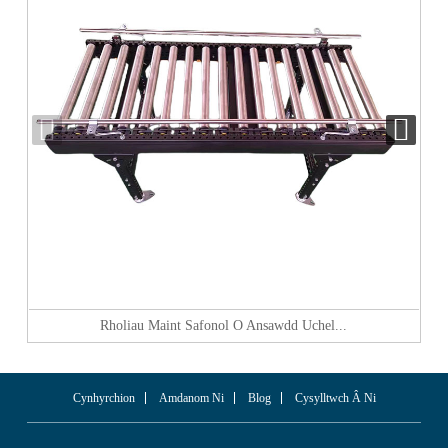
Rholiau Maint Safonol O Ansawdd Uchel...
Cynhyrchion
Amdanom Ni
Blog
Cysylltwch Â Ni