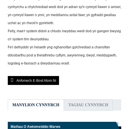
cynhyrchu a chylchrediad wedi dod yn adran sy'n cymryd llawer o amser,
yn cymryd llawer o ynni, yn meddiannu ardal fawr, yn gyfradd gwallau
uchel ac yn rheoli'n gymhleth.
Felly, mae'r system didoli a chludo nwyddau wedi dod yn gangen bwysig
o'r system trin deunyddiau.
Fe'i defnyddir yn helaeth yng nghanolfan gylchrediad a chanolfan
ddosbarthu post a thelathrebu cyflym, awyrenneg, bwyd, meddygaeth,
logisteg e-fasnach a diwydiannau eraill.
Anfonwch E-Bost Atom Ni
MANYLION CYNNYRCH
TAGIAU CYNNYRCH
Mathau O Awtomeiddio Warws