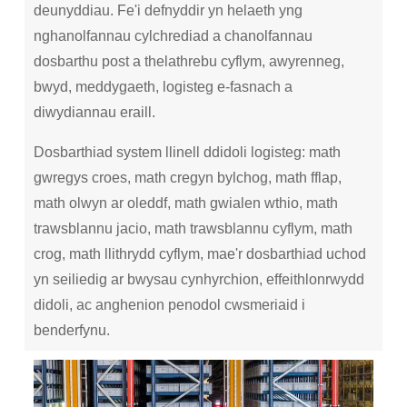
deunyddiau. Fe'i defnyddir yn helaeth yng
nghanolfannau cylchrediad a chanolfannau
dosbarthu post a thelathrebu cyflym, awyrenneg,
bwyd, meddygaeth, logisteg e-fasnach a
diwydiannau eraill.
Dosbarthiad system llinell ddidoli logisteg: math
gwregys croes, math cregyn bylchog, math fflap,
math olwyn ar oleddf, math gwialen wthio, math
trawsblannu jacio, math trawsblannu cyflym, math
crog, math llithrydd cyflym, mae'r dosbarthiad uchod
yn seiliedig ar bwysau cynhyrchion, effeithlonrwydd
didoli, ac anghenion penodol cwsmeriaid i
benderfynu.