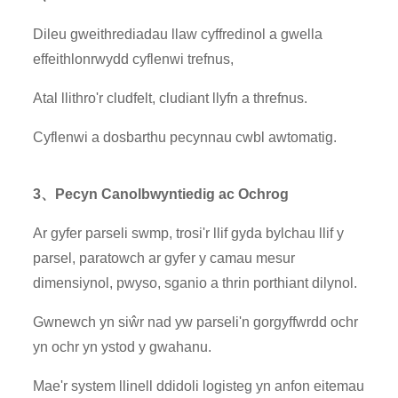
Dileu gweithrediadau llaw cyffredinol a gwella
effeithlonrwydd cyflenwi trefnus,
Atal llithro'r cludfelt, cludiant llyfn a threfnus.
Cyflenwi a dosbarthu pecynnau cwbl awtomatig.
3、Pecyn Canolbwyntiedig ac Ochrog
Ar gyfer parseli swmp, trosi'r llif gyda bylchau llif y
parsel, paratowch ar gyfer y camau mesur
dimensiynol, pwyso, sganio a thrin porthiant dilynol.
Gwnewch yn siŵr nad yw parseli'n gorgyffwrdd ochr
yn ochr yn ystod y gwahanu.
Mae'r system llinell ddidoli logisteg yn anfon eitemau