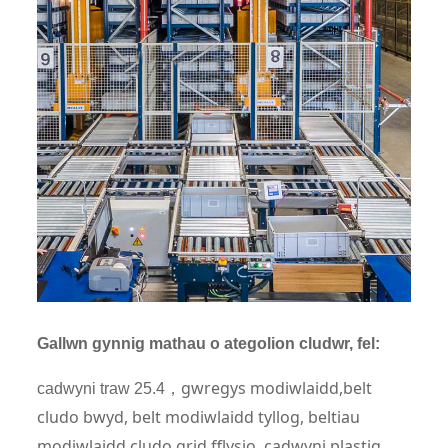
Gallwn gynnig mathau o ategolion cludwr, fel:
gwregys modiwlaidd
,belt
cadwyni traw 25.4
，
cludo bwyd, belt modiwlaidd tyllog, beltiau
modiwlaidd cludo grid fflysio, cadwyni plastig,