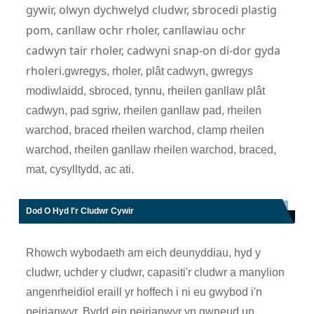
gywir, olwyn dychwelyd cludwr, sbrocedi plastig
pom, canllaw ochr rholer, canllawiau ochr
cadwyn tair rholer, cadwyni snap-on di-dor gyda
rholeri.
gwregys, rholer, plât cadwyn, gwregys
modiwlaidd, sbroced, tynnu, rheilen ganllaw plât
cadwyn, pad sgriw, rheilen ganllaw pad, rheilen
warchod, braced rheilen warchod, clamp rheilen
warchod, rheilen ganllaw rheilen warchod, braced,
mat, cysylltydd, ac ati.
Dod O Hyd I'r Cludwr Cywir
Rhowch wybodaeth am eich deunyddiau, hyd y
cludwr, uchder y cludwr, capasiti'r cludwr a manylion
angenrheidiol eraill yr hoffech i ni eu gwybod i'n
peirianwyr. Bydd ein peirianwyr yn gwneud un