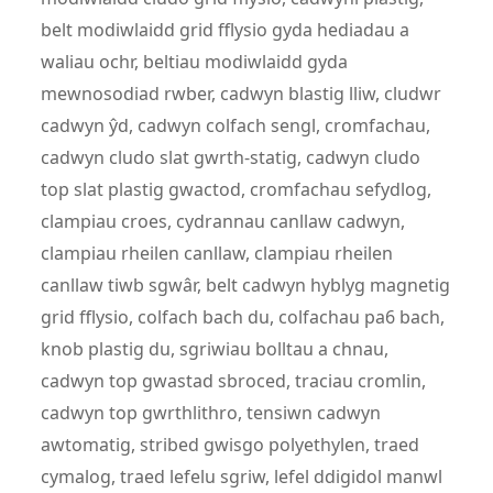
belt modiwlaidd grid fflysio gyda hediadau a
waliau ochr, beltiau modiwlaidd gyda
mewnosodiad rwber, cadwyn blastig lliw, cludwr
cadwyn ŷd, cadwyn colfach sengl, cromfachau,
cadwyn cludo slat gwrth-statig, cadwyn cludo
top slat plastig gwactod, cromfachau sefydlog,
clampiau croes, cydrannau canllaw cadwyn,
clampiau rheilen canllaw, clampiau rheilen
canllaw tiwb sgwâr, belt cadwyn hyblyg magnetig
grid fflysio, colfach bach du, colfachau pa6 bach,
knob plastig du, sgriwiau bolltau a chnau,
cadwyn top gwastad sbroced, traciau cromlin,
cadwyn top gwrthlithro, tensiwn cadwyn
awtomatig, stribed gwisgo polyethylen, traed
cymalog, traed lefelu sgriw, lefel ddigidol manwl