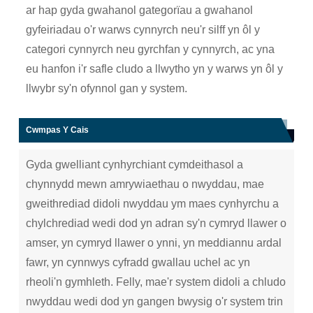
ar hap gyda gwahanol gategorïau a gwahanol
gyfeiriadau o'r warws cynnyrch neu'r silff yn ôl y
categori cynnyrch neu gyrchfan y cynnyrch, ac yna
eu hanfon i'r safle cludo a llwytho yn y warws yn ôl y
llwybr sy'n ofynnol gan y system.
Cwmpas Y Cais
Gyda gwelliant cynhyrchiant cymdeithasol a
chynnydd mewn amrywiaethau o nwyddau, mae
gweithrediad didoli nwyddau ym maes cynhyrchu a
chylchrediad wedi dod yn adran sy'n cymryd llawer o
amser, yn cymryd llawer o ynni, yn meddiannu ardal
fawr, yn cynnwys cyfradd gwallau uchel ac yn
rheoli'n gymhleth. Felly, mae'r system didoli a chludo
nwyddau wedi dod yn gangen bwysig o'r system trin