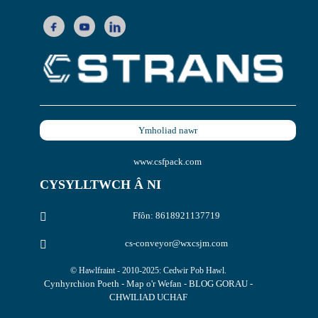
Ymholiad nawr
www.csfpack.com
CYSYLLTWCH Â NI
Ffôn: 8618921137719
cs-conveyor@wxcsjm.com
© Hawlfraint - 2010-2025: Cedwir Pob Hawl.
Cynhyrchion Poeth
-
Map o'r Wefan
-
BLOG GORAU
-
CHWILIAD UCHAF