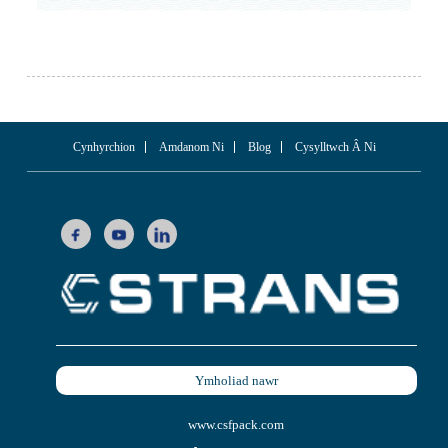
Cynhyrchion
Amdanom Ni
Blog
Cysylltwch Â Ni
Ymholiad nawr
www.csfpack.com