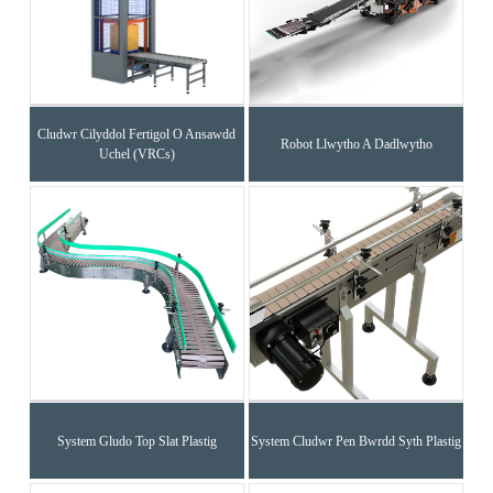
Cludwr Cilyddol Fertigol O Ansawdd
Robot Llwytho A Dadlwytho
Uchel (VRCs)
System Gludo Top Slat Plastig
System Cludwr Pen Bwrdd Syth Plastig