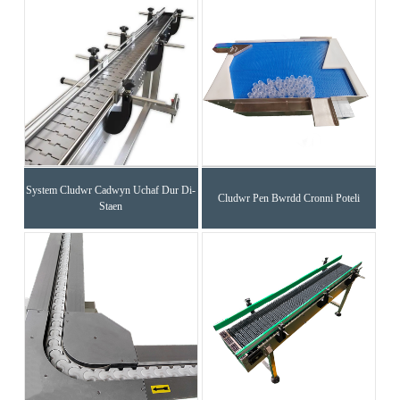
System Cludwr Cadwyn Uchaf Dur Di-
Cludwr Pen Bwrdd Cronni Poteli
Staen