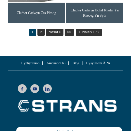
Cludwr Cadwyn Uchaf Rholer Yn
Cludwr Cadwyn Cas Plastig
Rhedeg Yn Syth
1
2
Nesaf >
>>
Tudalen 1 / 2
Cynhyrchion
Amdanom Ni
Blog
Cysylltwch Â Ni