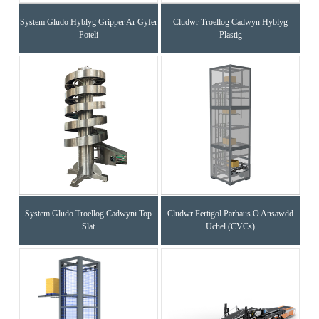
System Gludo Hyblyg Gripper Ar Gyfer
Cludwr Troellog Cadwyn Hyblyg
Poteli
Plastig
System Gludo Troellog Cadwyni Top
Cludwr Fertigol Parhaus O Ansawdd
Slat
Uchel (CVCs)