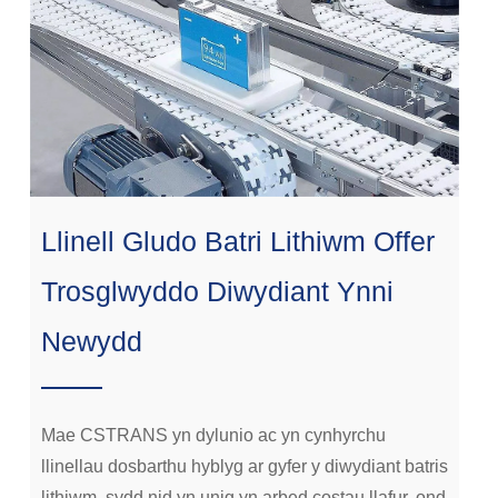
Llinell Gludo Batri Lithiwm Offer
Trosglwyddo Diwydiant Ynni
Newydd
Mae CSTRANS yn dylunio ac yn cynhyrchu
llinellau dosbarthu hyblyg ar gyfer y diwydiant batris
lithiwm, sydd nid yn unig yn arbed costau llafur, ond