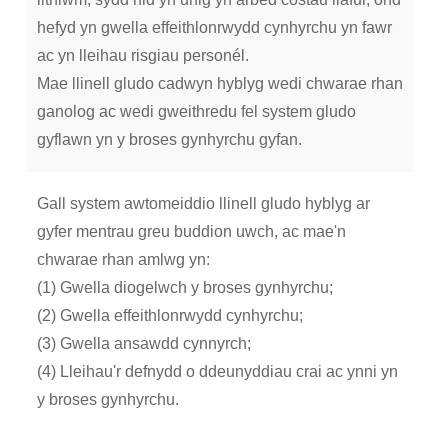
hefyd yn gwella effeithlonrwydd cynhyrchu yn fawr
ac yn lleihau risgiau personél.
Mae llinell gludo cadwyn hyblyg wedi chwarae rhan
ganolog ac wedi gweithredu fel system gludo
gyflawn yn y broses gynhyrchu gyfan.
Gall system awtomeiddio llinell gludo hyblyg ar
gyfer mentrau greu buddion uwch, ac mae'n
chwarae rhan amlwg yn:
(1) Gwella diogelwch y broses gynhyrchu;
(2) Gwella effeithlonrwydd cynhyrchu;
(3) Gwella ansawdd cynnyrch;
(4) Lleihau'r defnydd o ddeunyddiau crai ac ynni yn
y broses gynhyrchu.