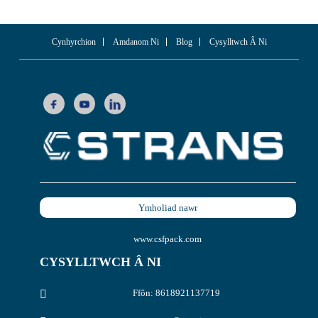
Cynhyrchion
Amdanom Ni
Blog
Cysylltwch Â Ni
Ymholiad nawr
www.csfpack.com
CYSYLLTWCH Â NI
Ffôn: 8618921137719