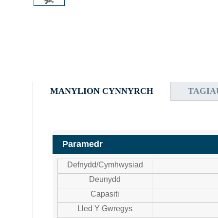
MANYLION CYNNYRCH
TAGIA
Paramedr
Defnydd/Cymhwysiad
Deunydd
Capasiti
Lled Y Gwregys