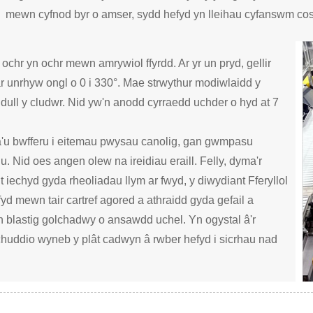
mewn cyfnod byr o amser, sydd hefyd yn lleihau cyfanswm co
ochr yn ochr mewn amrywiol ffyrdd. Ar yr un pryd, gellir
r unrhyw ongl o 0 i 330°. Mae strwythur modiwlaidd y
ddull y cludwr. Nid yw'n anodd cyrraedd uchder o hyd at 7
 a'u bwfferu i eitemau pwysau canolig, gan gwmpasu
. Nid oes angen olew na ireidiau eraill. Felly, dyma'r
 iechyd gyda rheoliadau llym ar fwyd, y diwydiant Fferyllol
yd mewn tair cartref agored a athraidd gyda gefail a
n blastig golchadwy o ansawdd uchel. Yn ogystal â'r
chuddio wyneb y plât cadwyn â rwber hefyd i sicrhau nad