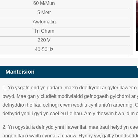
60 M/mun
5 Metr
Awtomatig
Tri Cham
220 V
40-50Hz
Manteision
1. Yn ysgafn ond yn gadarn, mae'n ddelfrydol ar gyfer llawer
bwyd. Mae gan y cludfelt modiwlaidd gefnogaeth gylchdroi ar 
defnyddio rheiliau cefnogi crwm wedi'u cynllunio'n arbennig. O g
defnydd ynni i gyd yn cael eu lleihau. Am y rheswm hwn, dim ond
2. Yn ogystal â defnydd ynni llawer llai, mae traul hefyd yn cael
angen llai o waith cynnal a chadw. Hynny yw, gall y buddsodd