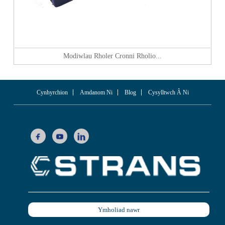
Modiwlau Rholer Cronni Rholio...
Cynhyrchion
Amdanom Ni
Blog
Cysylltwch Â Ni
Ymholiad nawr