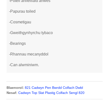
-Poteli anifeiliaid anwes
-Papurau toiled
-Cosmetigau
-Gweithgynhyrchu tybaco
-Bearings
-Rhannau mecanyddol
-Can alwminiwm.
Blaenorol:
821 Cadwyn Pen Bwrdd Colfach Dwbl
Nesaf:
Cadwyn Top Slat Plastig Colfach Sengl 820