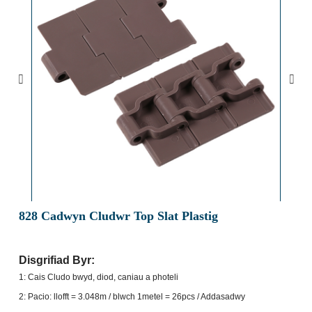
828 Cadwyn Cludwr Top Slat Plastig
Disgrifiad Byr:
1: Cais Cludo bwyd, diod, caniau a photeli
2: Pacio: llofft = 3.048m / blwch 1metel = 26pcs / Addasadwy