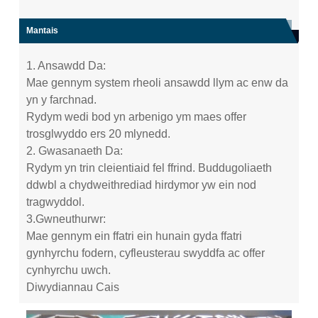
Mantais
1. Ansawdd Da:
Mae gennym system rheoli ansawdd llym ac enw da
yn y farchnad.
Rydym wedi bod yn arbenigo ym maes offer
trosglwyddo ers 20 mlynedd.
2. Gwasanaeth Da:
Rydym yn trin cleientiaid fel ffrind. Buddugoliaeth
ddwbl a chydweithrediad hirdymor yw ein nod
tragwyddol.
3.Gwneuthurwr:
Mae gennym ein ffatri ein hunain gyda ffatri
gynhyrchu fodern, cyfleusterau swyddfa ac offer
cynhyrchu uwch.
Diwydiannau Cais