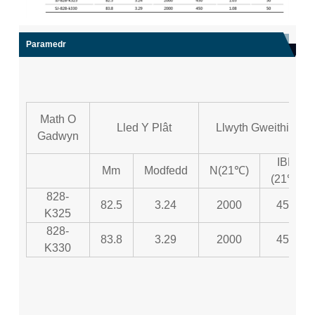
Paramedr
Math O
Lled Y Plât
Llwyth Gweithio
Gadwyn
IBF
Mm
Modfedd
N(21℃)
(21℃)
828-
82.5
3.24
2000
450
K325
828-
83.8
3.29
2000
450
K330