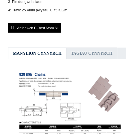
3: Pin dur gwrthstaen
4: Traw: 25.4mm pwysau: 0.75 KG/m
Anfonwch E-Bost Atom Ni
MANYLION CYNNYRCH
TAGIAU CYNNYRCH